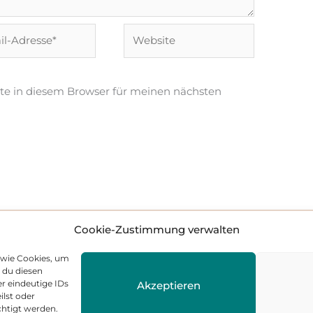
Website
e*
te in diesem Browser für meinen nächsten
Cookie-Zustimmung verwalten
 wie Cookies, um
 du diesen
r eindeutige IDs
Akzeptieren
ilst oder
akt
Cookie-Richtlinie (EU)
Datenschutzerklärung
Impre
htigt werden.