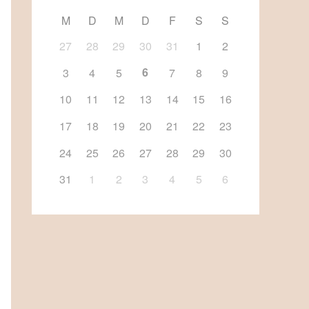
M
D
M
D
F
S
S
27
28
29
30
31
1
2
6
3
4
5
7
8
9
10
11
12
13
14
15
16
17
18
19
20
21
22
23
24
25
26
27
28
29
30
31
1
2
3
4
5
6
Office 365
Outlook Li