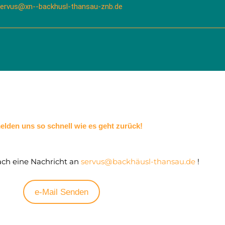
ervus@xn--backhusl-thansau-znb.de
elden uns so schnell wie es geht zurück!
ach eine Nachricht an
servus@backhäusl-thansau.de
!
e-Mail Senden