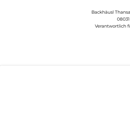
Backhäusl Thansau 
08031
Verantwortlich f