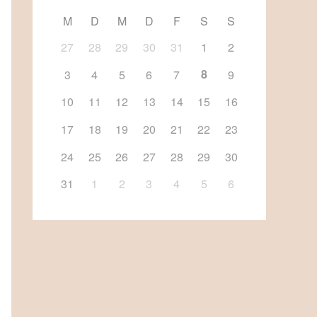
M
D
M
D
F
S
S
27
28
29
30
31
1
2
8
3
4
5
6
7
9
10
11
12
13
14
15
16
17
18
19
20
21
22
23
24
25
26
27
28
29
30
31
1
2
3
4
5
6
Office 365
Outlook Li