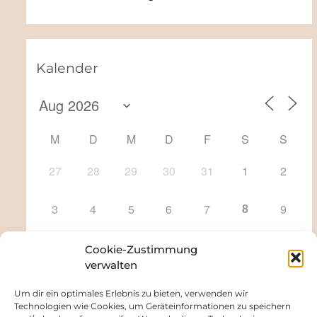
Kalender
M
D
M
D
F
S
S
27
28
29
30
31
1
2
8
3
4
5
6
7
9
10
11
12
13
14
15
16
Cookie-Zustimmung
verwalten
17
18
19
20
21
22
23
Um dir ein optimales Erlebnis zu bieten, verwenden wir
Technologien wie Cookies, um Geräteinformationen zu speichern