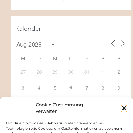
Kalender
M
D
M
D
F
S
S
27
28
29
30
31
1
2
6
3
4
5
7
8
9
10
11
12
13
14
15
16
Cookie-Zustimmung
verwalten
17
18
19
20
21
22
23
Um dir ein optimales Erlebnis zu bieten, verwenden wir
Technologien wie Cookies, um Geräteinformationen zu speichern