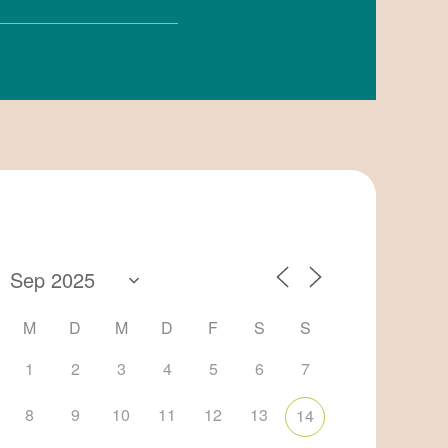
M
D
M
D
F
S
S
1
2
3
4
5
6
7
8
9
10
11
12
13
14