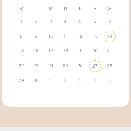
M
D
M
D
F
S
S
1
2
3
4
5
6
7
8
9
10
11
12
13
14
15
16
17
18
19
20
21
22
23
24
25
26
28
27
29
30
1
2
3
4
5